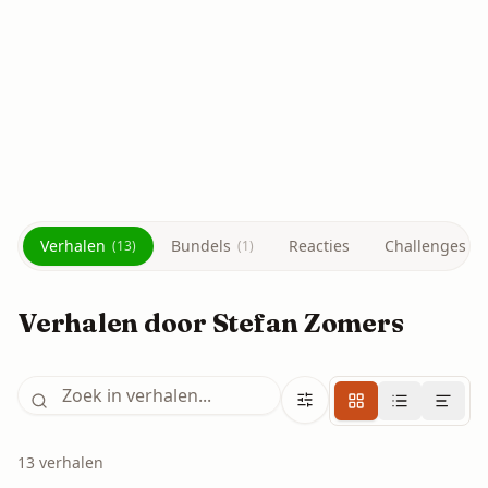
Humor
Surprise-ei
6 min
1 mei 2021
14
2
Lees verhaal
Verhalen
Bundels
Reacties
Challenges
(
13
)
(
1
)
(
1
Verhalen door Stefan Zomers
13
verhalen